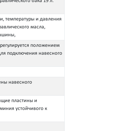
равлического бака 19 л.
и, температуры и давления
равлического масла,
машины,
регулируется положением
для подключения навесного
мены навесного
ящие пластины и
миния устойчивого к