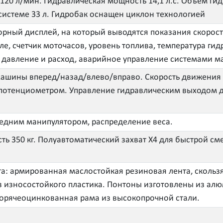
 120 л/мин. Гидравлическая мощность 14,1 л.с. Объем гид
системе 33 л. Гидробак оснащен циклон технологией
рный дисплей, на который выводятся показания скорост
ле, счетчик моточасов, уровень топлива, температура гид
 давление и расход, аварийное управление системами 
шины вперед/назад/влево/вправо. Скорость движения 
потенциометром. Управление гидравлическим выходом 
едним манипулятором, распределение веса.
ть 350 кг. Полуавтоматический захват Х4 для быстрой с
та: армированная маслостойкая резиновая лента, скольз
з износостойкого пластика. Понтоны изготовлены из алю
Горячеоцинкованная рама из высокопрочной стали.