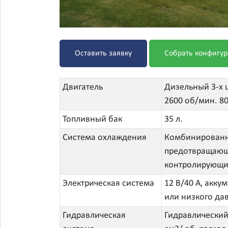
Оставить заявку
Собрать конфигу
Двигатель
Дизельный 3-х ц
2600 об/мин. 8
Топливный бак
35 л.
Система охлаждения
Комбинированны
предотвращающи
контролирующий
Электрическая система
12 В/40 А, акку
или низкого да
Гидравлическая
Гидравлический