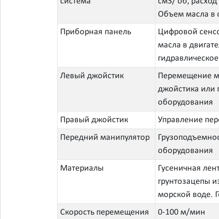
система
см3/ об, расход
Объем масла в 
Приборная панель
Цифровой сенсо
масла в двигате
гидравлическое
Левый джойстик
Перемещение ма
джойстика или 
оборудования
Правый джойстик
Управление пер
Передний манипулятор
Грузоподъемнос
оборудования
Материалы
Гусеничная лен
грунтозацепы и
морской воде. 
Скорость перемещения
0-100 м/мин